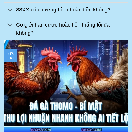
88XX có chương trình hoàn tiền không?
Có giới hạn cược hoặc tiền thắng tối đa
không?
03
Th1