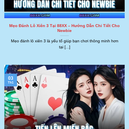
Mẹo Đánh Lô Xiên 3 Tại 88XX – Hướng Dẫn Chi Tiết Cho
Newbie
Mẹo đánh lô xiên 3 là yếu tố giúp bạn chơi thông minh hơn
tại [...]
03
Th1