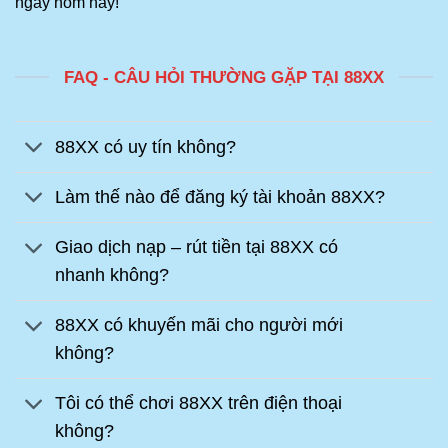
ngay hôm nay!
FAQ - CÂU HỎI THƯỜNG GẶP TẠI 88XX
88XX có uy tín không?
Làm thế nào để đăng ký tài khoản 88XX?
Giao dịch nạp – rút tiền tại 88XX có
nhanh không?
88XX có khuyến mãi cho người mới
không?
Tôi có thể chơi 88XX trên điện thoại
không?